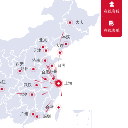
在线客服
大庆
在线表单
本溪
北京
大连
天津
济南
西安
日照
郑州
苏州
合肥
内江
上海
武汉
长沙
台湾
广州
深圳