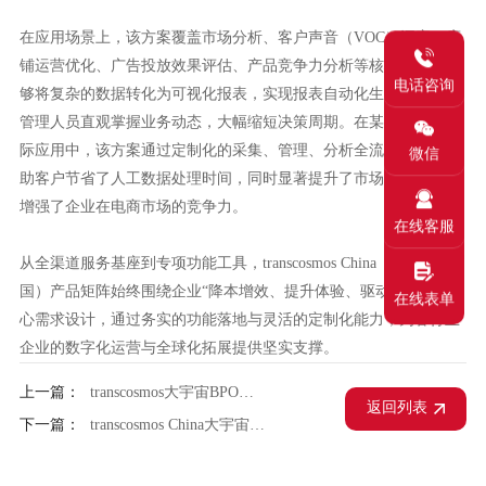
在应用场景上，该方案覆盖市场分析、客户声音（VOC）洞察、店
铺运营优化、广告投放效果评估、产品竞争力分析等核心环节，能
电话咨询
够将复杂的数据转化为可视化报表，实现报表自动化生成，让企业
管理人员直观掌握业务动态，大幅缩短决策周期。在某3C品牌的实
际应用中，该方案通过定制化的采集、管理、分析全流程设计，帮
微信
助客户节省了人工数据处理时间，同时显著提升了市场响应速度，
增强了企业在电商市场的竞争力。
在线客服
从全渠道服务基座到专项功能工具，transcosmos China（大宇宙中
国）产品矩阵始终围绕企业“降本增效、提升体验、驱动增长”的核
在线表单
心需求设计，通过务实的功能落地与灵活的定制化能力，为各行业
企业的数字化运营与全球化拓展提供坚实支撑。
上一篇：
transcosmos大宇宙BPO破解企业出海痛点，筑牢全球化服务根基
返回列表
下一篇：
transcosmos China大宇宙中国：以全链路电商服务，做品牌穿越周期的长期增长伙伴