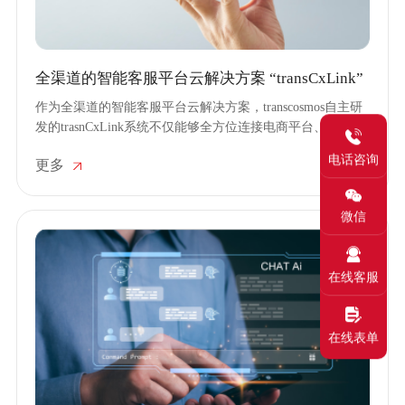
全渠道的智能客服平台云解决方案 “transCxLink”
作为全渠道的智能客服平台云解决方案，transcosmos自主研
发的trasnCxLink系统不仅能够全方位连接电商平台、社交平
台、电话语音、在线聊天等各类沟通渠道，实现企业、消费
电话咨询
更多
者和客服人员三方的无缝对接，而且涵盖了CRM、智能客
服、营销系统、语音识别、自动报表和业务洞察等丰富的功
能，可以满足各行业企业的定制需求。
微信
在线客服
在线表单