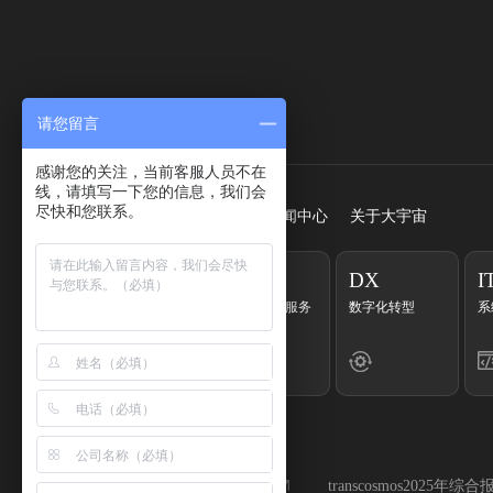
请您留言
快速访问
感谢您的关注，当前客服人员不在
线，请填写一下您的信息，我们会
尽快和您联系。
首页
服务
成功案例
新闻中心
关于大宇宙
CC
EC
DX
I
客户联络中心
一站式电商服务
数字化转型
系
集团官网
Global官网
transcosmos2025年综