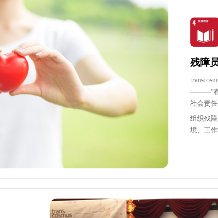
残障
trans
———“
社会责任
组织残障
境、工作