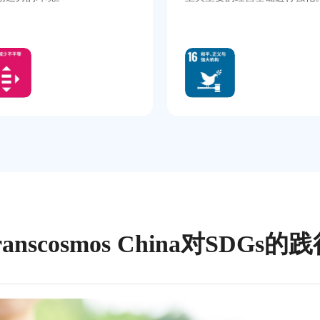
ranscosmos China对SDGs的