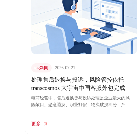
tag新闻
2026-07-21
处理售后退换与投诉，风险管控依托
transcosmos 大宇宙中国客服外包完成
电商经营中，售后退换货与投诉处理是企业最大的风
险敞口。恶意退换、职业打假、物流破损纠纷、产品
质量争议，若处理不当，轻则造成直接经济损失，重
则引发平台处罚与品牌信任危机。transcosmos大宇宙
更多
中国将风险管控思维深度植入客服外包运营体系，构
建起一套从事前预防、事中干预到事后复盘的全链路