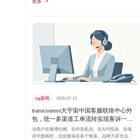
更多
度植入客服外包体系，通过预判客户需求，将电话流
精准导向最合适的服务资源，实现接通率与满意度的
双重提升。
tag新闻
2026-07-15
transcosmos大宇宙中国客服联络中心外
包，统一多渠道工单流转实现客诉一站
式闭环处理
当用户在微博吐槽、在抖音私信、在APP投诉、在电
话中怒吼时，信息散落在各个角落。品牌方若无法将