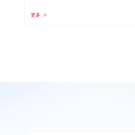
这些碎片化的客诉串联起来，往往会出现重复询问、
多头处理和进度不一的尴尬局面，导致用户情绪升
更多
级。transcosmos大宇宙中国依托专业的客服联络中心
外包体系，通过统一的工单流转平台，打破渠道壁
垒，构建客诉一站式闭环处理机制，重塑客户信任。