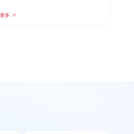
致回复超时、系统崩溃、订单流失，甚至因服务瘫痪
引发平台处罚。面对这种极端挑战，临时扩招与内部
更多
加班已难以奏效。transcosmos大宇宙中国依托成熟的
客服外包体系，构建智能化的咨询分流与弹性调度机
制，确保品牌在大促期间的服务链路丝滑顺畅，稳稳
接住每一波流量红利。