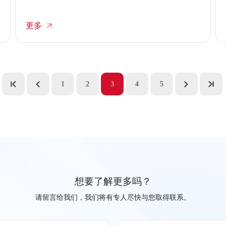
成千上万条咨询与订单，常规的客服配置往往在瞬间
瘫痪，导致回复超时、订单流失甚至引发群体性投
更多
诉。transcosmos大宇宙中国针对直播场景的特殊性，
推出全渠道客服外包解决方案，通过弹性的资源调度
与智能化的流程管理，确保直播高峰期的咨询承接万
无一失，实现从流量到销量的高效转化。
1
2
3
4
5
想要了解更多吗？
请留言给我们，我们将有专人尽快与您取得联系。