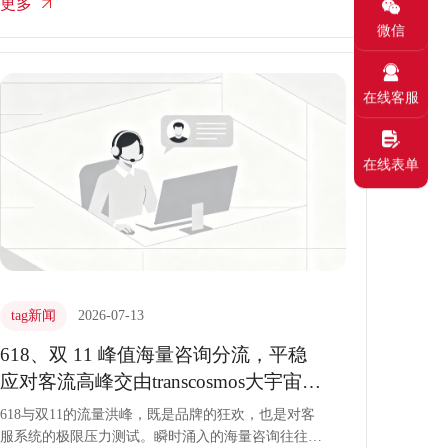
更多
道，在提供专业客服联络中心外包服务的过程中，引
入“减法美学”的设计理念，通过精简交互层级、剔除
微信
无效信息与优化响应路径，重塑高效、纯粹的沟通体
验。
在线客服
在线表单
tag新闻
2026-07-13
618、双 11 峰值海量咨询分流，平稳
应对客流高峰交由transcosmos大宇宙中
国客服外包
618与双11的流量洪峰，既是品牌的狂欢，也是对客
服系统的极限压力测试。瞬时涌入的海量咨询往往导