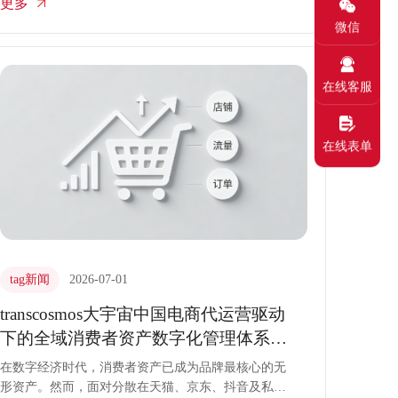
更多
带来的行业红利，电商业务增长陷入瓶颈。
transcosmos大宇宙中国深耕电商服务领域，深度挖掘
微信
数字化转型价值，依托成熟运营体系与智能技术工
具，激活电商代运营内在潜能，为品牌打造可持续的
线上经营模式。
在线客服
在线表单
tag新闻
2026-07-01
transcosmos大宇宙中国电商代运营驱动
下的全域消费者资产数字化管理体系建
设
在数字经济时代，消费者资产已成为品牌最核心的无
形资产。然而，面对分散在天猫、京东、抖音及私域