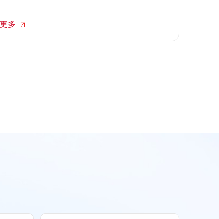
小程序的多维触点，如何将这些碎片化的流量沉淀为
可识别、可运营的品牌数字资产，是摆在众多企业面
更多
前的难题。transcosmos大宇宙中国依托深厚的行业积
淀与技术优势，构建了以数据为燃料的全域消费者资
产管理体系，重新定义了电商代运营的服务边界。