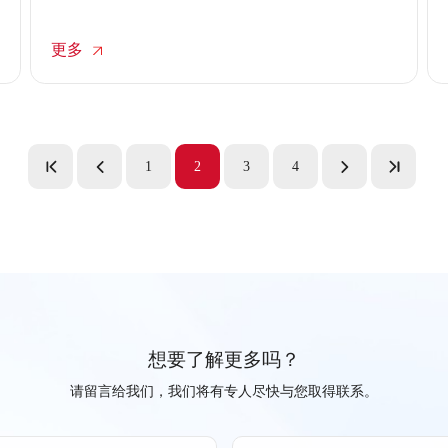
万变的市场环境，transcosmos大宇宙中国深刻洞察
到，现代电商代运营服务正经历着从“执行者”向“策
更多
略官”的角色跃迁。对于寻求突破的品牌而言，选择
一家具备“第二大脑”功能的合作伙伴，才是实现可持
续增长的关键。
1
2
3
4
想要了解更多吗？
请留言给我们，我们将有专人尽快与您取得联系。