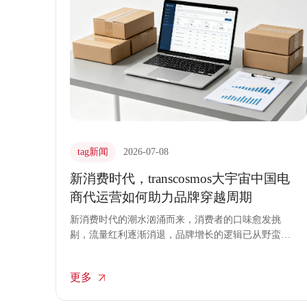
tag新闻
2026-07-08
新消费时代，transcosmos大宇宙中国电
商代运营如何助力品牌穿越周期
新消费时代的潮水汹涌而来，消费者的口味愈发挑
剔，流量红利逐渐消退，品牌增长的逻辑已从野蛮扩
张转向精耕细作。在这个充满不确定性的市场环境
中，如何抵御风浪、穿越经济周期，成为了每一个品
更多
牌必须面对的严峻课题。transcosmos大宇宙中国凭借
对市场的深刻洞察与全链路的运营实力，通过提供稳