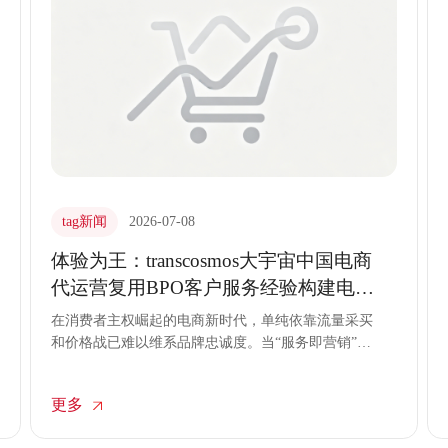
tag新闻
2026-07-08
体验为王：transcosmos大宇宙中国电商
代运营复用BPO客户服务经验构建电商
咨询新优势
在消费者主权崛起的电商新时代，单纯依靠流量采买
和价格战已难以维系品牌忠诚度。当“服务即营销”成
为行业共识，transcosmos大宇宙中国敏锐地捕捉到了
这一趋势：电商竞争的本质正在回归到最朴素的商业
更多
逻辑——用户体验。依托集团在全球范围内积累的深
厚BPO（业务流程外包）基因，transcosmos大宇宙中