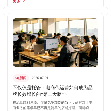
更多
场应变迟缓等难题。数字化转型成为电商行业迭代进
阶的核心抓手，依托数字技术优化运营流程，是品牌
适配产业升级趋势的关键路径。transcosmos大宇宙中
国紧扣产业升级浪潮，以数字化转型为核心驱动力，
深耕专业电商代运营赛道，为品牌打造适配行业新
规、贴合市场趋势的精细化运营服务
tag新闻
2026-07-01
不仅仅是托管：电商代运营如何成为品
牌长效增长的“第二大脑”？
在流量红利见顶、存量竞争加剧的当下，品牌对于电
商业务的需求早已不再是简单的店铺打理。面对瞬息