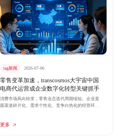
tag新闻
2026-07-06
零售变革加速，transcosmos大宇宙中国
电商代运营成企业数字化转型关键抓手
消费市场风向转变，零售业态迭代周期缩短。企业直
面渠道碎片化、需求个性化、竞争白热化的经营环
境。自建全套数字化运营体系耗费巨大，且面临人才
储备不足、试错成本过高的现实阻碍。电商代运营不
更多
再局限于店铺基础维护，演变为企业推进数字化转型
的核心支点。transcosmos大宇宙中国凭借全球服务经