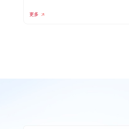
存在运营颗粒度粗糙、营销投放随意、用户维护松散
等问题，难以挖掘店铺真实增长潜力。数字化转型为
更多
电商精细化运营提供清晰思路，数字化思维的落地应
用，能够帮助品牌理清运营逻辑、优化经营细节。
transcosmos大宇宙中国主动践行数字化转型理念，将
数字思维融入电商代运营全流程，不断打磨精细化运
营能力，为品牌打造细腻、稳妥、可持续的线上运营
方案。