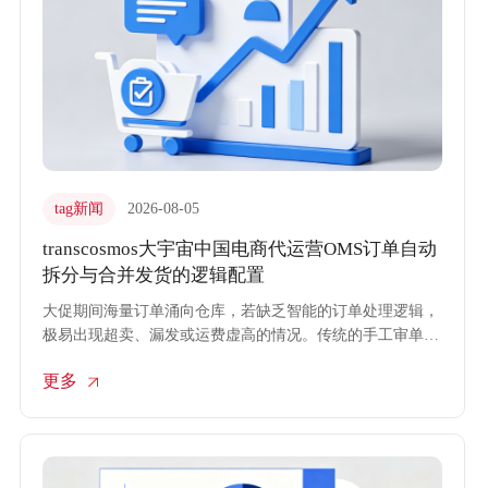
tag新闻
2026-08-05
transcosmos大宇宙中国电商代运营OMS订单自动
拆分与合并发货的逻辑配置
大促期间海量订单涌向仓库，若缺乏智能的订单处理逻辑，
极易出现超卖、漏发或运费虚高的情况。传统的手工审单不
仅效率低下，且难以应对多平台、多仓库的复杂发货场景。
更多
transcosmos大宇宙中国将OMS（订单管理系统）的深度应用
作为电商代运营的核心技术壁垒，通过精细化的自动拆分与
合并逻辑配置，实现订单处理的高效流转与成本精准控制。