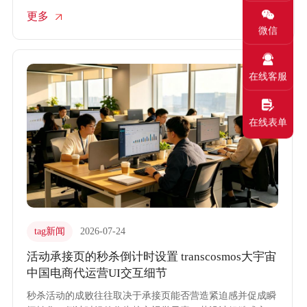
许多品牌虽携带优质供应链入场，却因不熟悉平台风向标考
更多
核、售后时效及活动报名细则，导致店铺评分低迷，甚至面
微信
临处罚风险。transcosmos大宇宙中国深耕京东生态，通过深
度的平台规则适配与精细化的京东电商代运营服务，帮助品
牌规避经营陷阱，树立品质店铺的行业标杆。
在线客服
在线表单
tag新闻
2026-07-24
活动承接页的秒杀倒计时设置 transcosmos大宇宙
中国电商代运营UI交互细节
秒杀活动的成败往往取决于承接页能否营造紧迫感并促成瞬