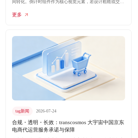
间转化。倒计时组件作为核心视觉元素，若设计粗糙或交互
卡顿，极易削弱用户下单冲动，导致流量白白流失。
更多
transcosmos大宇宙中国将秒杀倒计时视为电商代运营UI交互
设计的战略要地，通过精细打磨视觉呈现与交互逻辑，将时
间压力转化为强劲的购买动力。
tag新闻
2026-07-24
合规・透明・长效：transcosmos 大宇宙中国京东
电商代运营服务承诺与保障