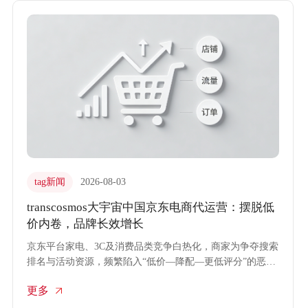
tag新闻
2026-08-03
transcosmos大宇宙中国京东电商代运营：摆脱低
价内卷，品牌长效增长
京东平台家电、3C及消费品类竞争白热化，商家为争夺搜索
排名与活动资源，频繁陷入“低价—降配—更低评分”的恶性
循环。利润空间被压缩，品牌溢价荡然无存。transcosmos大
更多
宇宙中国依托专业的京东电商代运营实战经验，跳出价格战
泥潭，通过价值重塑与精细化运营，助力品牌实现脱离低价