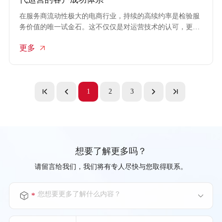
在服务商流动性极大的电商行业，持续的高续约率是检验服
务价值的唯一试金石。这不仅仅是对运营技术的认可，更是
对合作模式与交付理念的肯定。transcosmos大宇宙中国凭借
更多
多年深耕京东生态的实战经验，构建了一套以结果为导向的
客户成功体系。正是这套体系的高效运转，使得京东电商代
运营业务保持了行业领先的高续约率，成为品牌方值得信赖
的长期增长伙伴。
1
2
3
想要了解更多吗？
请留言给我们，我们将有专人尽快与您取得联系。
您想要更多了解什么内容？
*