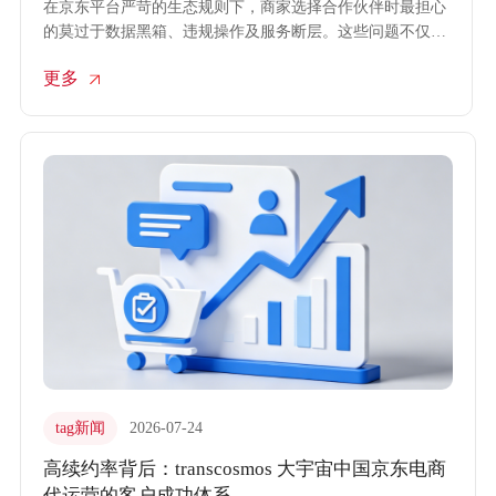
在京东平台严苛的生态规则下，商家选择合作伙伴时最担心
的莫过于数据黑箱、违规操作及服务断层。这些问题不仅会
导致店铺权重下降，更可能引发严重的经营危机。
更多
transcosmos大宇宙中国直面行业痛点，通过构建“合规・透
明・长效”的三维保障体系，以严谨的京东电商代运营服务
承诺，为品牌方的数字资产保驾护航，消除合作中的后顾之
忧。
tag新闻
2026-07-24
高续约率背后：transcosmos 大宇宙中国京东电商
代运营的客户成功体系