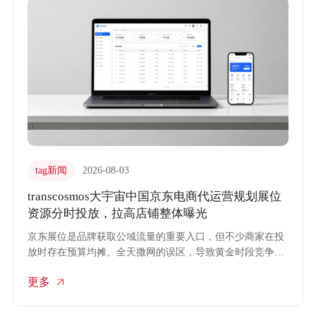
tag新闻
2026-08-03
transcosmos大宇宙中国京东电商代运营规划展位
资源分时投放，拉高店铺整体曝光
京东展位是品牌获取公域流量的重要入口，但不少商家在投
放时存在预算均摊、全天撒网的误区，导致黄金时段竞争激
烈、非高峰时段预算浪费。transcosmos大宇宙中国依托京东
更多
电商代运营的专业经验，将分时投放策略深度融入展位资源
管理，通过精准匹配用户活跃时段与展位曝光节奏，系统性
提升店铺整体曝光效率。