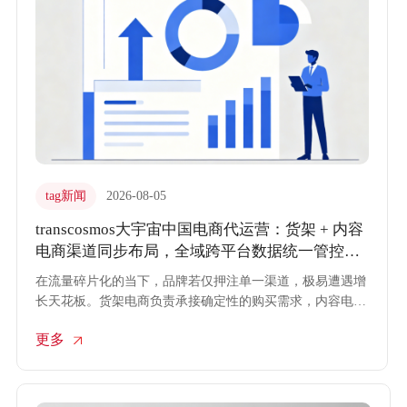
tag新闻
2026-08-05
transcosmos大宇宙中国电商代运营：货架 + 内容
电商渠道同步布局，全域跨平台数据统一管控方
案
在流量碎片化的当下，品牌若仅押注单一渠道，极易遭遇增
长天花板。货架电商负责承接确定性的购买需求，内容电商
负责激发潜在的消费欲望。如何平衡两盘生意并实现数据互
更多
通，成为品牌全域经营的痛点。transcosmos大宇宙中国依托
成熟的电商代运营体系，推出“货架+内容”双轨并行的全域
布局方案，通过统一的数据管控，打破平台壁垒，实现品效
协同。