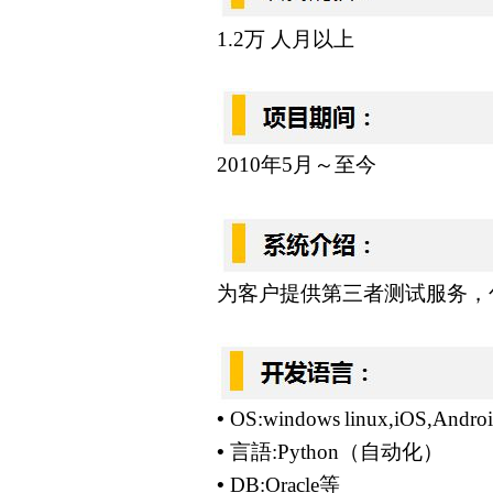
1.2
万 人月以上
2010
年
5
月～至今
为客户提供第三者测试服务，
•
OS:windows
linux,
iOS,Andro
•
言語
:Python
（自动化）
•
DB:
Oracle
等