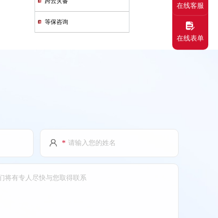
跨云灾备
在线客服
等保咨询
在线表单
*