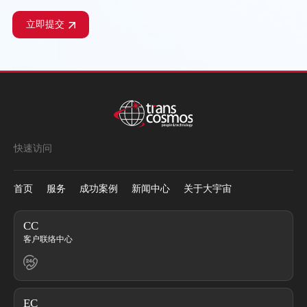
立即提交
大宇宙设计开发（大连）有限公司
地址：辽宁省大连市高新技术产业园区黄浦路527号豪之
英科技大厦B座17、19层
电话：(+86)411-84736388
大庆大宇宙设计开发有限公司
快速访问
地址：黑龙江省大庆市高新区服务外包产业园A-8座7楼
电话：(+86)459-8145505
首页
服务
成功案例
新闻中心
关于大宇宙
CC
大宇宙设计开发（大连）有限公司
客户联络中心
广州分公司
地址：广东省广州市黄埔区开泰大道8号中日未来产业中
心B座9F
电话：(+86)20-28065878
EC