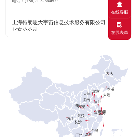
电话：(+86)21-52564600
在线客服
上海特朗思大宇宙信息技术服务有限公司
北京分公司
在线表单
电话：(+86)10-65716231
上海特朗思大宇宙信息技术服务有限公司
天津分公司
大庆
上海特朗思大宇宙信息技术服务有限公司
本溪
北京
天津
大连
合肥分公司
济南
日照
电话：(+86)551-65290088
郑州
西安
苏州
合肥
上海
武汉
内江
长沙
上海特朗思大宇宙信息技术服务有限公司
台湾
长沙分公司
深圳
广州