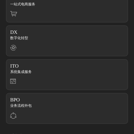
一站式电商服务
大宇宙信息系统（本溪）有限公司
地址：辽宁省本溪市满族自治县小市镇滨河东路林场街25
DX
号
数字化转型
电话：(+86)24-47604188
大宇宙信息创造（中国）有限公司
ITO
地址：天津市滨海高新区华苑产业园区开华道9号
系统集成服务
电话：(+86)22-83710681
苏州大宇宙信息创造有限公司
BPO
地址：苏州市苏州工业园区集贤街68号
业务流程外包
电话：(+86)512-86665570
济南大宇宙信息创造有限公司