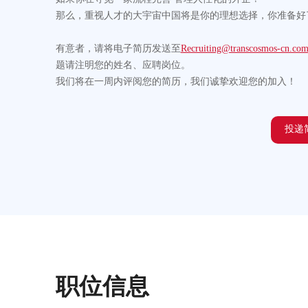
那么，重视人才的大宇宙中国将是你的理想选择，你准备好
有意者，请将电子简历发送至
Recruiting@transcosmos-cn.co
题请注明您的姓名、应聘岗位。
我们将在一周内评阅您的简历，我们诚挚欢迎您的加入！
投递
职位信息