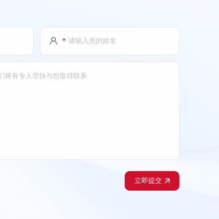
*
立即提交