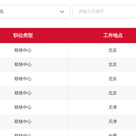
职位类型
工作地点
联络中心
北京
联络中心
北京
联络中心
北京
联络中心
北京
联络中心
天津
联络中心
天津
联络中心
合肥