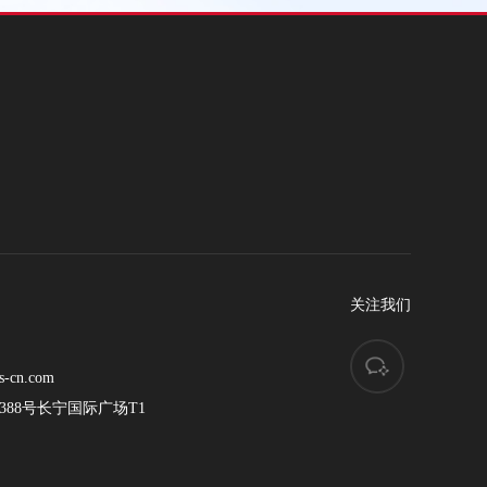
关注我们
s-cn.com
88号长宁国际广场T1