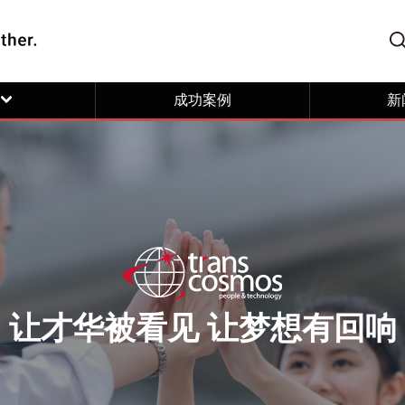
成功案例
新
让才华被看见 让梦想有回响