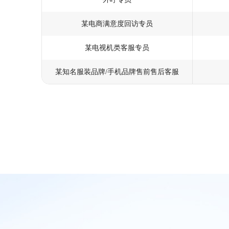
某电商满意度回访专员
某电视机类客服专员
某知名服装品牌/手机品牌售前售后客服