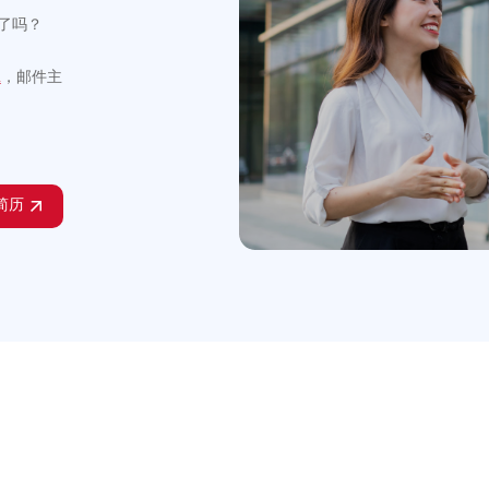
了吗？
m
，邮件主
简历